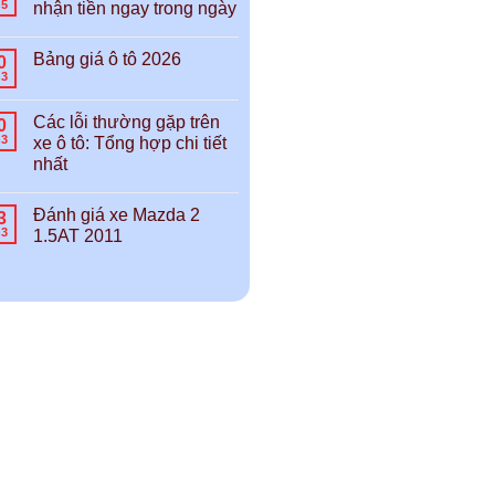
h5
nhận tiền ngay trong ngày
Bảng giá ô tô 2026
0
h3
Các lỗi thường gặp trên
0
h3
xe ô tô: Tổng hợp chi tiết
nhất
Đánh giá xe Mazda 2
3
h3
1.5AT 2011