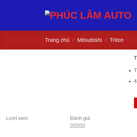
Trang chủ
/
Mitsubishi
/
Triton
T
T
4
Lượt xem:
Đánh giá




