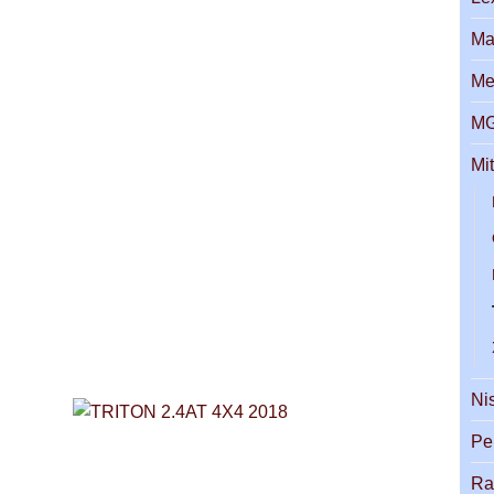
Ma
Me
M
Mi
Ni
Pe
Ra