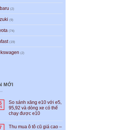
baru
(2)
zuki
(9)
yota
(74)
fast
(19)
lkswagen
(2)
N MỚI
So sánh xăng e10 với e5,
6
h5
95,92 và dòng xe có thể
chạy được e10
Thu mua ô tô cũ giá cao –
7