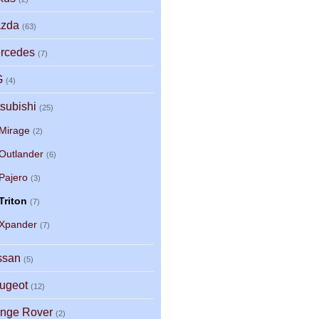
zda
(63)
rcedes
(7)
G
(4)
tsubishi
(25)
Mirage
(2)
Outlander
(6)
Pajero
(3)
Triton
(7)
Xpander
(7)
ssan
(5)
ugeot
(12)
nge Rover
(2)