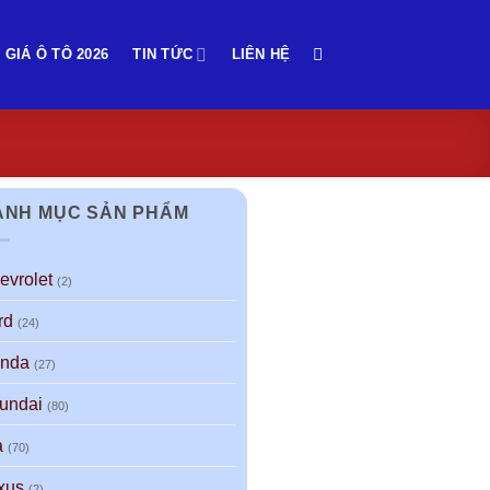
 GIÁ Ô TÔ 2026
TIN TỨC
LIÊN HỆ
ANH MỤC SẢN PHẨM
evrolet
(2)
rd
(24)
nda
(27)
undai
(80)
a
(70)
xus
(2)