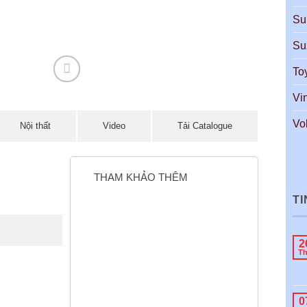
Su
Su
To
Vin
Vo
Nội thất
Video
Tải Catalogue
THAM KHẢO THÊM
TI
2
T
0