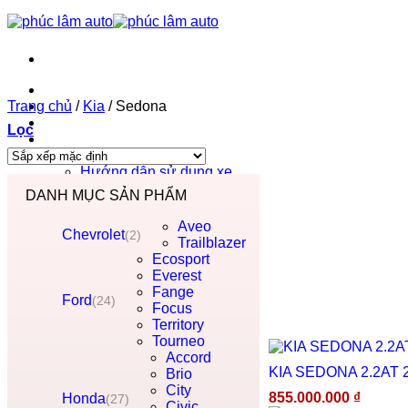
Trang chủ
Trang chủ
Phúc Lâm Auto
/
Kia
/
Sedona
Bảng giá ô tô 2026
Lọc
Tin tức
Tin tức
Hướng dẫn sử dụng xe
Hướng dẫn lái xe an toàn
DANH MỤC SẢN PHẨM
Liên hệ
Aveo
Chevrolet
(2)
Trailblazer
Ecosport
Everest
Fange
Ford
(24)
Focus
Territory
Tourneo
Accord
KIA SEDONA 2.2AT 
Brio
City
855.000.000
₫
Honda
(27)
Civic