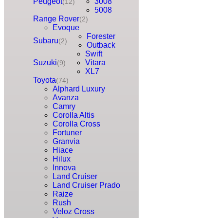
Peugeot
3008
(12)
5008
Range Rover
(2)
Evoque
Forester
Subaru
(2)
Outback
Swift
Suzuki
Vitara
(9)
XL7
Toyota
(74)
Alphard Luxury
Avanza
Camry
Corolla Altis
Corolla Cross
Fortuner
Granvia
Hiace
Hilux
Innova
Land Cruiser
Land Cruiser Prado
Raize
Rush
Veloz Cross