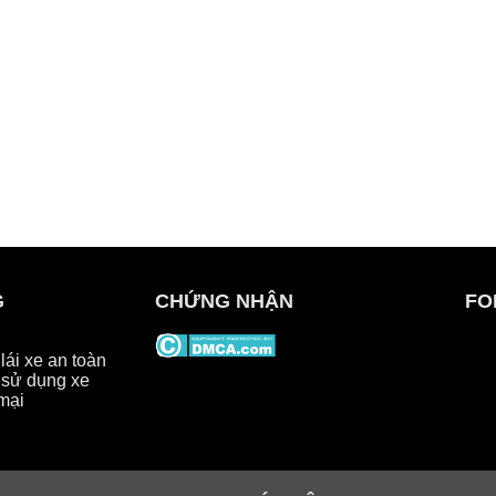
G
CHỨNG NHẬN
FO
ái xe an toàn
sử dụng xe
mại