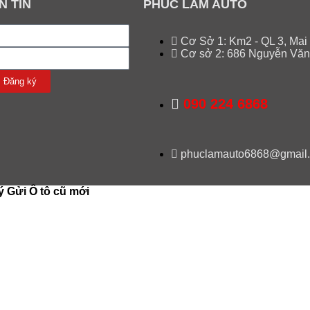
N TIN
PHÚC LÂM AUTO
Cơ Sở 1: Km2 - QL 3, Mai
Cơ sở 2: 686 Nguyễn Văn
Đăng ký
090 224 6868
phuclamauto6868@gmail
ý Gửi Ô tô cũ mới