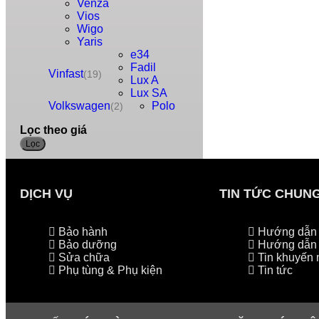
Venza
Vios
Wigo
Yaris
e34
Fadil
Vinfast
(19)
Lux A
Lux SA
Volkswagen
Polo
(2)
Lọc theo giá
Lọc
DỊCH VỤ
TIN TỨC CHUN
Bảo hành
Hướng dẫn l
Bảo dưỡng
Hướng dẫn 
Sửa chữa
Tin khuyến 
Phụ tùng & Phụ kiện
Tin tức