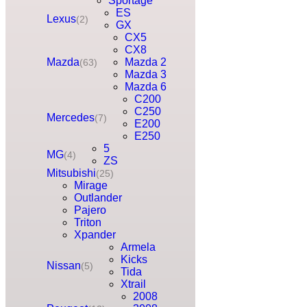
Sportage
ES
Lexus
(2)
GX
CX5
CX8
Mazda
Mazda 2
(63)
Mazda 3
Mazda 6
C200
C250
Mercedes
(7)
E200
E250
5
MG
(4)
ZS
Mitsubishi
(25)
Mirage
Outlander
Pajero
Triton
Xpander
Armela
Kicks
Nissan
(5)
Tida
Xtrail
2008