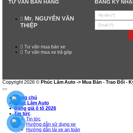
TƯ VẤN BÁN HÀNG
ĐĂNG KÝ NHẬ
Mr. NGUYỄN VĂN
THIỆP
Tư vấn mua bán xe
Tư vấn mua xe trả góp
Copyright 2026 ©
Phúc Lâm Auto -> Mua Bán - Trao Đổi - K
Trang chủ
Phúc Lâm Auto
Bảng giá ô tô 2026
Tin tức
Tin tức
Hướng dẫn sử dụng xe
Hướng dẫn lái xe an toàn