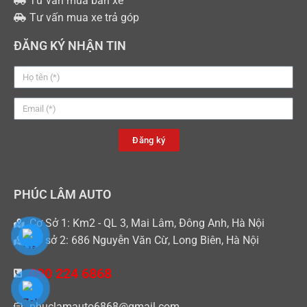
Tư vấn mua bán xe
Tư vấn mua xe trả góp
ĐĂNG KÝ NHẬN TIN
Đăng ký
PHÚC LÂM AUTO
Cơ Sở 1: Km2 - QL 3, Mai Lâm, Đông Anh, Hà Nội
Cơ sở 2: 686 Nguyễn Văn Cừ, Long Biên, Hà Nội
090 224 6868
phuclamauto6868@gmail.com