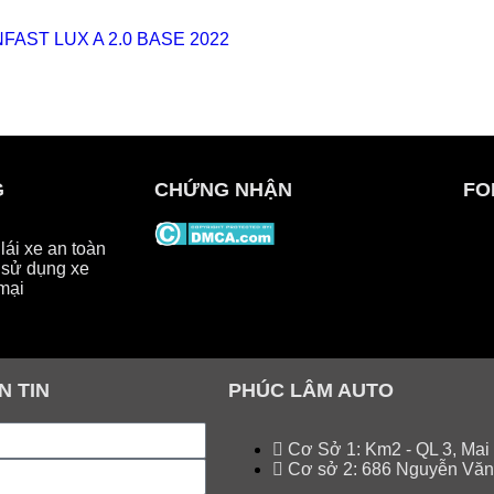
G
CHỨNG NHẬN
FO
ái xe an toàn
sử dụng xe
mại
N TIN
PHÚC LÂM AUTO
Cơ Sở 1: Km2 - QL 3, Mai
Cơ sở 2: 686 Nguyễn Văn