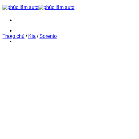
Trang chủ
Trang chủ
Phúc Lâm Auto
/
Kia
/
Sorento
Bảng giá ô tô 2026
Tin tức
Tin tức
Hướng dẫn sử dụng xe
Hướng dẫn lái xe an toàn
Liên hệ