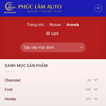
Trang chủ
/
Nissan
/
Armela
LỌC
DANH MỤC SẢN PHẨM
Chevrolet
(2)
Ford
(24)
Honda
(27)