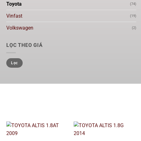
Toyota
(74)
Vinfast
(19)
Volkswagen
(2)
LỌC THEO GIÁ
Lọc