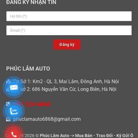
ĐĂNG KÝ NHẬN TIN
Đăng ký
PHÚC LÂM AUTO
Cơ Sở 1: Km2 - QL 3, Mai Lâm, Đông Anh, Hà Nội
Cơ sở 2: 686 Nguyễn Văn Cừ, Long Biên, Hà Nội
090 224 6868
phuclamauto6868@gmail.com
Copyright 2026 ©
Phúc Lâm Auto -> Mua Bán - Trao Đổi - Ký Gửi Ô