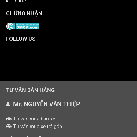
Tin tức
CHỨNG NHẬN
FOLLOW US
TƯ VẤN BÁN HÀNG
Mr. NGUYỄN VĂN THIỆP
Tư vấn mua bán xe
Tư vấn mua xe trả góp