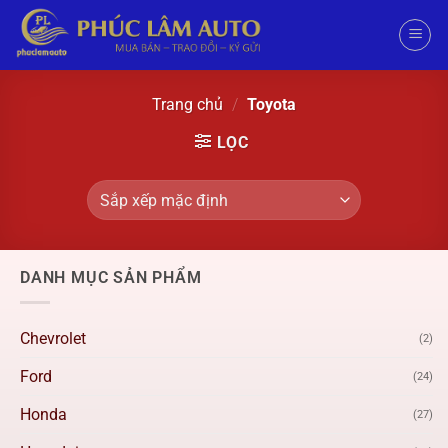
Trang chủ
/
Toyota
LỌC
DANH MỤC SẢN PHẨM
Chevrolet
(2)
Ford
(24)
Honda
(27)