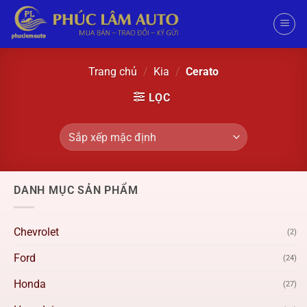
Trang chủ
/
Kia
/
Cerato
LỌC
DANH MỤC SẢN PHẨM
Chevrolet
(2)
Ford
(24)
Honda
(27)