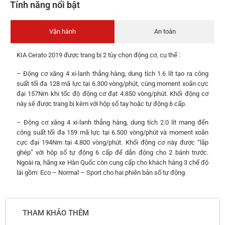
Tính năng nổi bật
Vận hành
An toàn
KIA Cerato 2019 được trang bị 2 tùy chọn động cơ, cụ thể :
– Động cơ xăng 4 xi-lanh thẳng hàng, dung tích 1.6 lít tạo ra công
suất tối đa 128 mã lực tại 6.300 vòng/phút, cùng moment xoắn cực
đại 157Nm khi tốc độ động cơ đạt 4.850 vòng/phút. Khối động cơ
này sẽ được trang bị kèm với hộp số tay hoặc tự động 6 cấp.
– Động cơ xăng 4 xi-lanh thẳng hàng, dung tích 2.0 lít mang đến
công suất tối đa 159 mã lực tại 6.500 vòng/phút và moment xoắn
cực đại 194Nm tại 4.800 vòng/phút. Khối động cơ này được “lắp
ghép” với hộp số tự động 6 cấp để dẫn động cho 2 bánh trước.
Ngoài ra, hãng xe Hàn Quốc còn cung cấp cho khách hàng 3 chế độ
lái gồm: Eco – Normal – Sport cho hai phiên bản số tự động.
THAM KHẢO THÊM