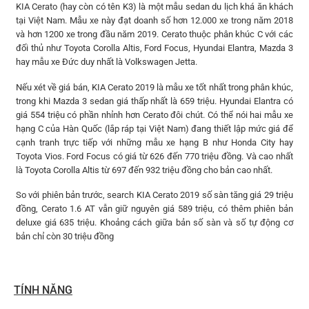
KIA Cerato (hay còn có tên K3) là một mẫu sedan du lịch khá ăn khách
tại Việt Nam. Mẫu xe này đạt doanh số hơn 12.000 xe trong năm 2018
và hơn 1200 xe trong đầu năm 2019. Cerato thuộc phân khúc C với các
đối thủ như Toyota Corolla Altis, Ford Focus, Hyundai Elantra, Mazda 3
hay mẫu xe Đức duy nhất là Volkswagen Jetta.
Nếu xét về giá bán, KIA Cerato 2019 là mẫu xe tốt nhất trong phân khúc,
trong khi Mazda 3 sedan giá thấp nhất là 659 triệu. Hyundai Elantra có
giá 554 triệu có phần nhỉnh hơn Cerato đôi chút. Có thể nói hai mẫu xe
hạng C của Hàn Quốc (lắp ráp tại Việt Nam) đang thiết lập mức giá để
cạnh tranh trực tiếp với những mẫu xe hạng B như Honda City hay
Toyota Vios. Ford Focus có giá từ 626 đến 770 triệu đồng. Và cao nhất
là Toyota Corolla Altis từ 697 đến 932 triệu đồng cho bản cao nhất.
So với phiên bản trước, search KIA Cerato 2019 số sàn tăng giá 29 triệu
đồng, Cerato 1.6 AT vẫn giữ nguyên giá 589 triệu, có thêm phiên bản
deluxe giá 635 triệu. Khoảng cách giữa bản số sàn và số tự động cơ
bản chỉ còn 30 triệu đồng
TÍNH NĂNG