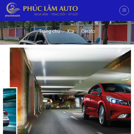
Trang chủ
/
Kia
/
Cerato