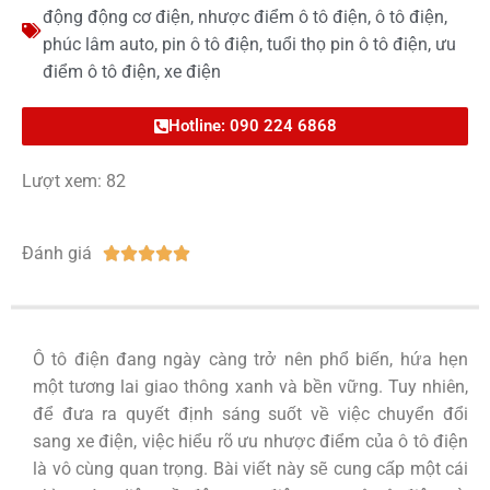
động động cơ điện
,
nhược điểm ô tô điện
,
ô tô điện
,
phúc lâm auto
,
pin ô tô điện
,
tuổi thọ pin ô tô điện
,
ưu
điểm ô tô điện
,
xe điện
Hotline: 090 224 6868
Lượt xem: 82
Đánh giá





Ô tô điện đang ngày càng trở nên phổ biến, hứa hẹn
một tương lai giao thông xanh và bền vững. Tuy nhiên,
để đưa ra quyết định sáng suốt về việc chuyển đổi
sang xe điện, việc hiểu rõ ưu nhược điểm của ô tô điện
là vô cùng quan trọng. Bài viết này sẽ cung cấp một cái