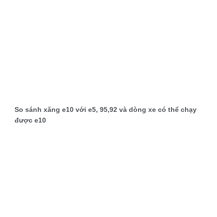
So sánh xăng e10 với e5, 95,92 và dòng xe có thể chạy
được e10