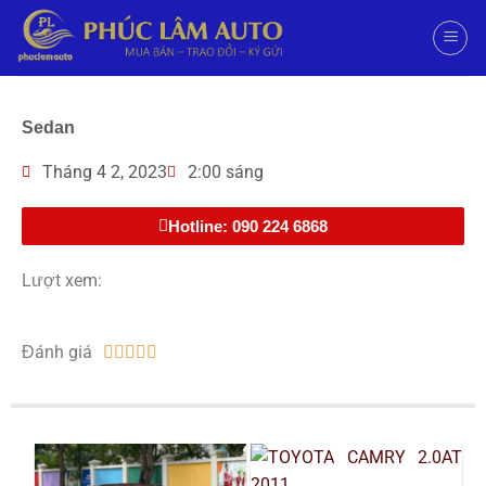
Sedan
Tháng 4 2, 2023
2:00 sáng
Hotline: 090 224 6868
Lượt xem:
Đánh giá




