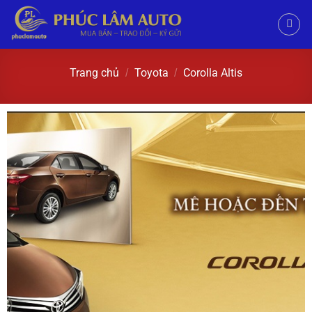
Trang chủ
Toyota
Corolla Altis
/
/