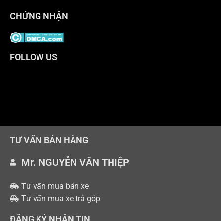
CHỨNG NHẬN
FOLLOW US
TƯ VẤN BÁN HÀNG
Mr. NGUYỄN VĂN THIỆP
Tư vấn mua bán xe
Tư vấn mua xe trả góp
ĐĂNG KÝ NHẬN TIN