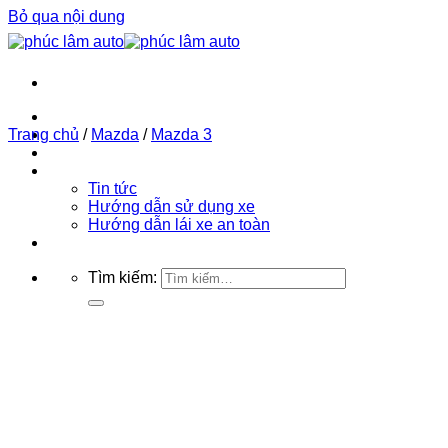
Bỏ qua nội dung
Trang chủ
Trang chủ
Phúc Lâm Auto
/
Mazda
/
Mazda 3
Bảng giá ô tô 2026
Tin tức
Tin tức
Hướng dẫn sử dụng xe
Hướng dẫn lái xe an toàn
Liên hệ
Tìm kiếm: