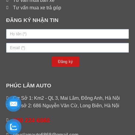
Tư vấn mua bán xe
Tư vấn mua xe trả góp
ĐĂNG KÝ NHẬN TIN
Đăng ký
PHÚC LÂM AUTO
Cơ Sở 1: Km2 - QL 3, Mai Lâm, Đông Anh, Hà Nội
Cơ sở 2: 686 Nguyễn Văn Cừ, Long Biên, Hà Nội
090 224 6868
phuclamauto6868@gmail.com