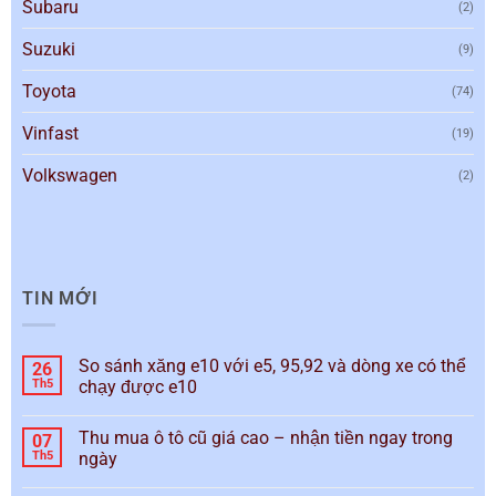
Subaru
(2)
Suzuki
(9)
Toyota
(74)
Vinfast
(19)
Volkswagen
(2)
TIN MỚI
So sánh xăng e10 với e5, 95,92 và dòng xe có thể
26
Th5
chạy được e10
Thu mua ô tô cũ giá cao – nhận tiền ngay trong
07
Th5
ngày