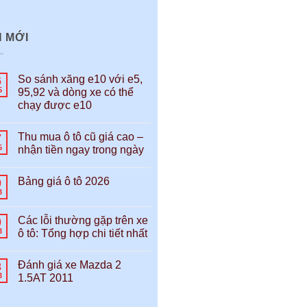
N MỚI
So sánh xăng e10 với e5,
6
5
95,92 và dòng xe có thể
chạy được e10
Thu mua ô tô cũ giá cao –
7
5
nhận tiền ngay trong ngày
Bảng giá ô tô 2026
0
3
Các lỗi thường gặp trên xe
0
3
ô tô: Tổng hợp chi tiết nhất
Đánh giá xe Mazda 2
3
3
1.5AT 2011