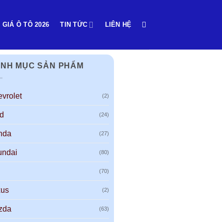
 GIÁ Ô TÔ 2026
TIN TỨC
LIÊN HỆ
NH MỤC SẢN PHẨM
vrolet
(2)
d
(24)
nda
(27)
undai
(80)
(70)
xus
(2)
zda
(63)