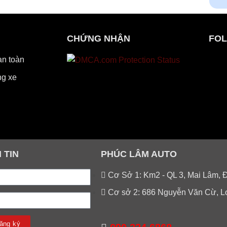
CHỨNG NHẬN
FOL
an toàn
g xe
 TIN
PHÚC LÂM AUTO
Cơ Sở 1: Km2 - QL 3, Mai Lâm, 
Cơ sở 2: 686 Nguyễn Văn Cừ, L
ăng ký