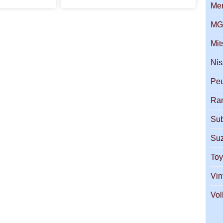
Me
M
Mit
Ni
Pe
Ra
Su
Suz
Toy
Vin
Vo