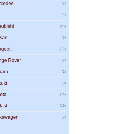
rcedes
(7)
G
(4)
subishi
(25)
ssan
(5)
ugeot
(12)
nge Rover
(2)
baru
(2)
uki
(9)
ota
(74)
fast
(19)
lkswagen
(2)