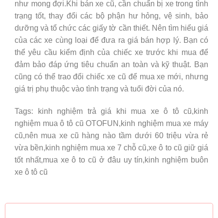
như mong đợi.Khi bán xe cũ, cần chuẩn bị xe trong tình
trạng tốt, thay đổi các bộ phận hư hỏng, vệ sinh, bảo
dưỡng và tổ chức các giấy tờ cần thiết. Nên tìm hiểu giá
của các xe cùng loại để đưa ra giá bán hợp lý. Bạn có
thể yêu cầu kiểm định của chiếc xe trước khi mua để
đảm bảo đáp ứng tiêu chuẩn an toàn và kỹ thuật. Bạn
cũng có thể trao đổi chiếc xe cũ để mua xe mới, nhưng
giá trị phụ thuộc vào tình trạng và tuổi đời của nó.
Tags: kinh nghiệm trả giá khi mua xe ô tô cũ,kinh
nghiệm mua ô tô cũ OTOFUN,kinh nghiệm mua xe máy
cũ,nên mua xe cũ hàng nào tầm dưới 60 triệu vừa rẻ
vừa bền,kinh nghiệm mua xe 7 chỗ cũ,xe ô to cũ giữ giá
tốt nhất,mua xe ô to cũ ở đâu uy tín,kinh nghiệm buôn
xe ô tô cũ