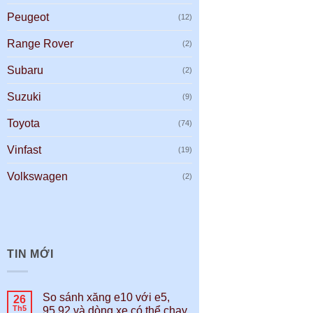
Peugeot
(12)
Range Rover
(2)
Subaru
(2)
Suzuki
(9)
Toyota
(74)
Vinfast
(19)
Volkswagen
(2)
TIN MỚI
So sánh xăng e10 với e5,
26
Th5
95,92 và dòng xe có thể chạy