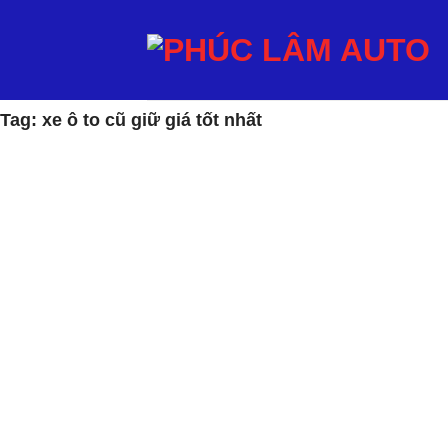
Bỏ
qua
nội
dung
Tag: xe ô to cũ giữ giá tốt nhất