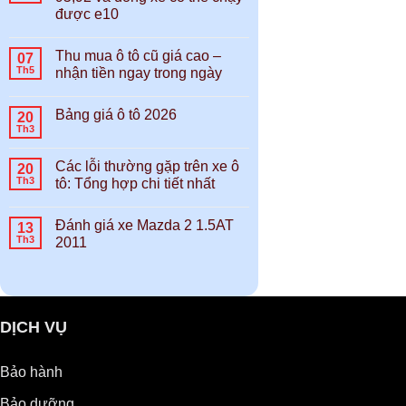
được e10
Không
có
Thu mua ô tô cũ giá cao –
07
bình
luận
Th5
nhận tiền ngay trong ngày
ở
So
Không
sánh
có
Bảng giá ô tô 2026
xăng
20
bình
e10
luận
Th3
Không
với
ở
có
e5,
Thu
bình
95,92
mua
Các lỗi thường gặp trên xe ô
20
luận
và
ô
ở
Th3
tô: Tổng hợp chi tiết nhất
dòng
tô
Bảng
xe
cũ
Không
giá
có
giá
có
ô
thể
cao
Đánh giá xe Mazda 2 1.5AT
13
bình
tô
chạy
–
luận
2026
Th3
2011
được
nhận
ở
e10
tiền
Các
Không
ngay
lỗi
có
trong
thường
bình
ngày
gặp
luận
trên
ở
xe
Đánh
DỊCH VỤ
ô
giá
tô:
xe
Tổng
Mazda
hợp
2
Bảo hành
chi
1.5AT
tiết
2011
Bảo dưỡng
nhất