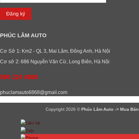
Đăng ký
PHÚC LÂM AUTO
Cơ Sở 1: Km2 - QL 3, Mai Lâm, Đông Anh, Hà Nội
Cơ sở 2: 686 Nguyễn Văn Cừ, Long Biên, Hà Nội
090 224 6868
phuclamauto6868@gmail.com
Copyright 2026 ©
Phúc Lâm Auto -> Mua Bán -