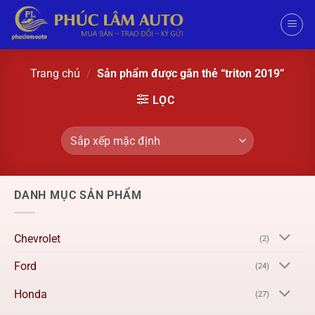
Trang chủ
/
Sản phẩm được gắn thẻ “triton 2019”
LỌC
DANH MỤC SẢN PHẨM
Chevrolet
(2)
Ford
(24)
Honda
(27)