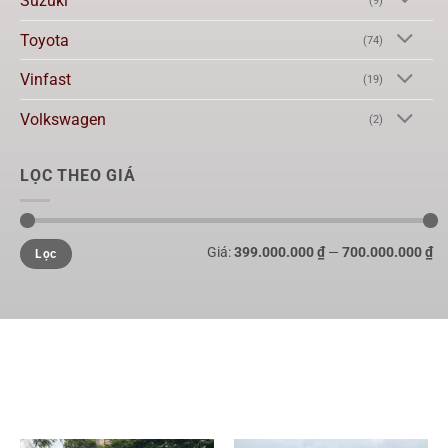
Suzuki
(9)
Toyota
(74)
Vinfast
(19)
Volkswagen
(2)
LỌC THEO GIÁ
Giá:
399.000.000 ₫
—
700.000.000 ₫
Lọc