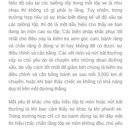
Nếu độ sâu tại các talông lốp trong mỗi lốp xe là như
nhau thì không có gì phải lo lắng. Tuy nhiên, trong
trường hợp nếu có sự khác biệt đáng kể về độ sâu tại
các talông lốp, thì đó là một dấu hiệu cho thấy xe bạn
đang ăn mòn cao su lốp. Các biện pháp khắc phục tốt
nhất cho điều này là kiểm tra xem góc cam, bánh răng
và chân răng ở đúng vị trí hay không để có được sự
điều chỉnh và cân bằng. Các vết mòn và nứt bất thường
xảy ra chủ yếu do di chuyển trên những đoạn đường
xấu, do vậy cách tốt nhất để giảm bớt chúng là kiểm tra
điều chỉnh và cân bằng bánh xe sau mỗi 3.000 km di
chuyển, hoặc khi bạn thấy chiếc xe không có khả năng
duy trì trên một đường thẳng.
Một yếu tố khác cho dấu hiệu lốp bị mòn hoặc nứt bất
thường là khi bạn cảm thấy sự khác lạ khi phanh xe.
Trong trường hợp chỉ có ba bánh dừng lại thì đây một
tín hiệu chắc chắn rằng lốp xe mòn không đều, chủ yếu