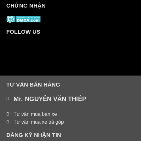
CHỨNG NHẬN
FOLLOW US
TƯ VẤN BÁN HÀNG
Mr. NGUYỄN VĂN THIỆP
Tư vấn mua bán xe
Tư vấn mua xe trả góp
ĐĂNG KÝ NHẬN TIN