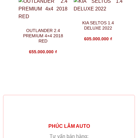
KIA SELTOS 1.4
DELUXE 2022
OUTLANDER 2.4
PREMIUM 4×4 2018
605.000.000
₫
RED
655.000.000
₫
P
PHÚC LÂM AUTO
Tư vấn bán hàng: