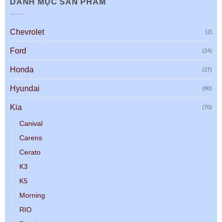
DANH MỤC SẢN PHẨM
Chevrolet
(2)
Ford
(24)
Honda
(27)
Hyundai
(80)
Kia
(70)
Canival
Carens
Cerato
K3
K5
Morning
RIO