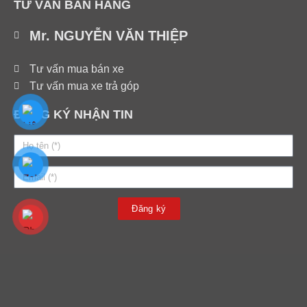
TƯ VẤN BÁN HÀNG
Mr. NGUYỄN VĂN THIỆP
Tư vấn mua bán xe
Tư vấn mua xe trả góp
ĐĂNG KÝ NHẬN TIN
Đăng ký
PHÚC LÂM AUTO
Cơ Sở 1: Km2 - QL 3, Mai Lâm, Đông Anh, Hà Nội