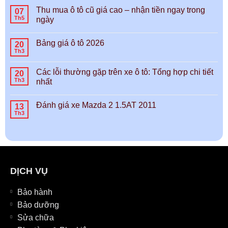
Thu mua ô tô cũ giá cao – nhận tiền ngay trong
07
Th5
ngày
Bảng giá ô tô 2026
20
Th3
Các lỗi thường gặp trên xe ô tô: Tổng hợp chi tiết
20
Th3
nhất
Đánh giá xe Mazda 2 1.5AT 2011
13
Th3
DỊCH VỤ
Bảo hành
Bảo dưỡng
Sửa chữa