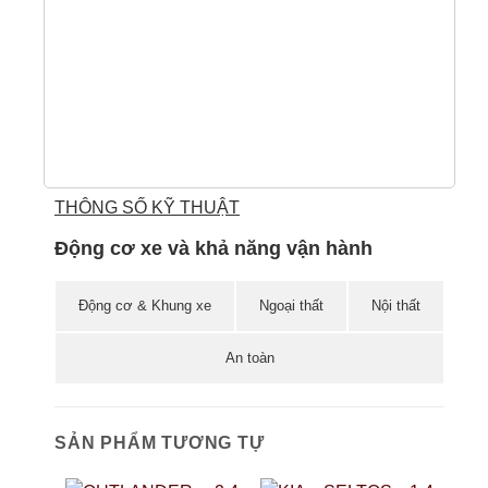
EV
2.
20
TI
THÔNG SỐ KỸ THUẬT
Động cơ xe và khả năng vận hành
Động cơ & Khung xe
Ngoại thất
Nội thất
An toàn
SẢN PHẨM TƯƠNG TỰ