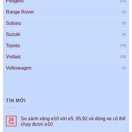
Peugeot
(12)
Range Rover
(2)
Subaru
(2)
Suzuki
(9)
Toyota
(74)
Vinfast
(19)
Volkswagen
(2)
TIN MỚI
So sánh xăng e10 với e5, 95,92 và dòng xe có thể
26
Th5
chạy được e10