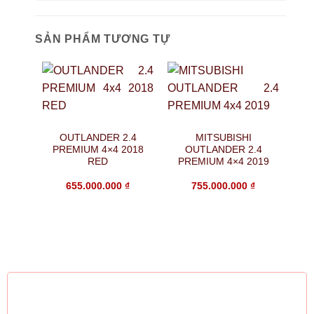
SẢN PHẨM TƯƠNG TỰ
OUTLANDER 2.4
MITSUBISHI
PREMIUM 4×4 2018
OUTLANDER 2.4
RED
PREMIUM 4×4 2019
TO
655.000.000
₫
755.000.000
₫