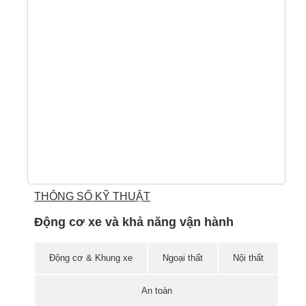
FO
EV
2.
20
TI
THÔNG SỐ KỸ THUẬT
Động cơ xe và khả năng vận hành
Động cơ & Khung xe
Ngoại thất
Nội thất
An toàn