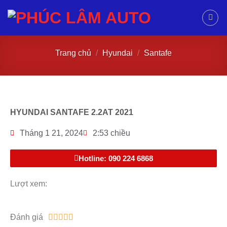
Trang chủ
/
Hyundai
/
Santafe
HYUNDAI SANTAFE 2.2AT 2021
Tháng 1 21, 2024
2:53 chiều
Hotline: 090 224 6868
Lượt xem:
Đánh giá




