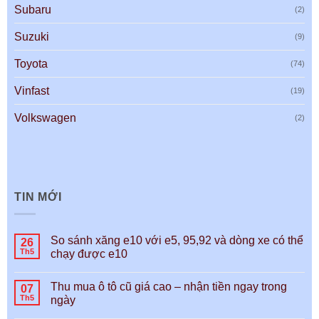
Subaru
(2)
Suzuki
(9)
Toyota
(74)
Vinfast
(19)
Volkswagen
(2)
TIN MỚI
So sánh xăng e10 với e5, 95,92 và dòng xe có thể
26
Th5
chạy được e10
Thu mua ô tô cũ giá cao – nhận tiền ngay trong
07
Th5
ngày