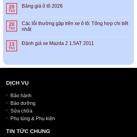
Bảng giá ô tô 2026
20
Th3
Các lỗi thường gặp trên xe ô tô: Tổng hợp chi tiết
20
Th3
nhất
Đánh giá xe Mazda 2 1.5AT 2011
13
Th3
DỊCH VỤ
Bảo hành
Bảo dưỡng
Sửa chữa
Phụ tùng & Phụ kiện
TIN TỨC CHUNG