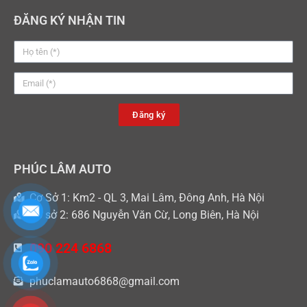
ĐĂNG KÝ NHẬN TIN
Đăng ký
PHÚC LÂM AUTO
Cơ Sở 1: Km2 - QL 3, Mai Lâm, Đông Anh, Hà Nội
Cơ sở 2: 686 Nguyễn Văn Cừ, Long Biên, Hà Nội
090 224 6868
phuclamauto6868@gmail.com