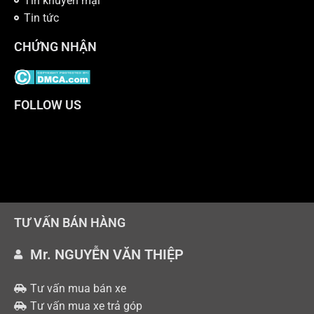
Tin khuyến mại
Tin tức
CHỨNG NHẬN
FOLLOW US
TƯ VẤN BÁN HÀNG
Mr. NGUYỄN VĂN THIỆP
Tư vấn mua bán xe
Tư vấn mua xe trả góp