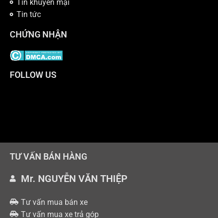
Tin khuyến mại
Tin tức
CHỨNG NHẬN
FOLLOW US
TƯ VẤN BÁN HÀNG
Mr. NGUYỄN VĂN THIỆP
Tư vấn mua bán xe
Tư vấn mua xe trả góp