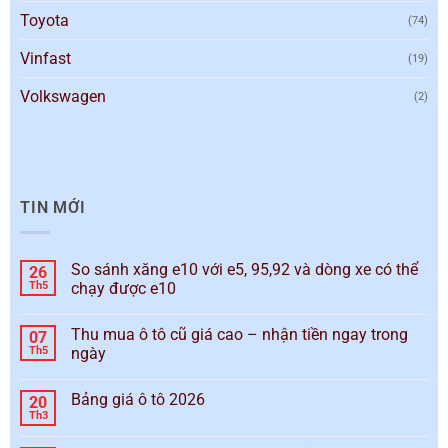
Toyota
(74)
Vinfast
(19)
Volkswagen
(2)
TIN MỚI
So sánh xăng e10 với e5, 95,92 và dòng xe có thể
26
Th5
chạy được e10
Thu mua ô tô cũ giá cao – nhận tiền ngay trong
07
Th5
ngày
Bảng giá ô tô 2026
20
Th3