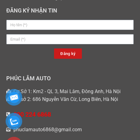
ĐĂNG KÝ NHẬN TIN
Đăng ký
PHÚC LÂM AUTO
Cơ Sở 1: Km2 - QL 3, Mai Lâm, Đông Anh, Hà Nội
Cơ sở 2: 686 Nguyễn Văn Cừ, Long Biên, Hà Nội
090 224 6868
phuclamauto6868@gmail.com