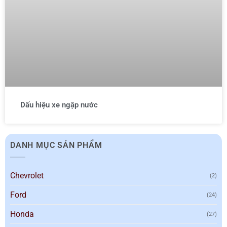
Dấu hiệu xe ngập nước
DANH MỤC SẢN PHẨM
Chevrolet
(2)
Ford
(24)
Honda
(27)