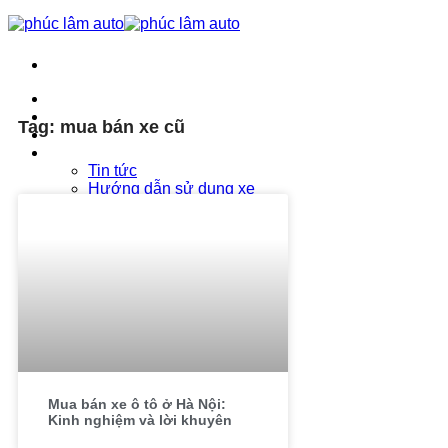
Trang chủ
Phúc Lâm Auto
Tag: mua bán xe cũ
Bảng giá ô tô 2026
Tin tức
Tin tức
Hướng dẫn sử dụng xe
Hướng dẫn lái xe an toàn
Liên hệ
Mua bán xe ô tô ở Hà Nội:
Kinh nghiệm và lời khuyên