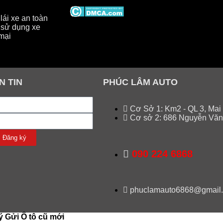
ái xe an toàn
sử dụng xe
mại
N TIN
PHÚC LÂM AUTO
Cơ Sở 1: Km2 - QL 3, Mai
Cơ sở 2: 686 Nguyễn Văn
Đăng ký
090 224 6868
phuclamauto6868@gmail
ý Gửi Ô tô cũ mới