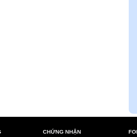
G
CHỨNG NHẬN
FO