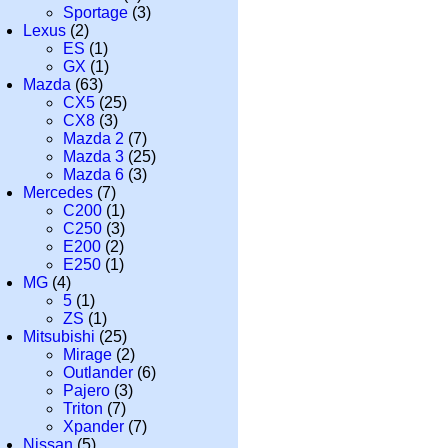
Sportage
(3)
Lexus
(2)
ES
(1)
GX
(1)
Mazda
(63)
CX5
(25)
CX8
(3)
Mazda 2
(7)
Mazda 3
(25)
Mazda 6
(3)
Mercedes
(7)
C200
(1)
C250
(3)
E200
(2)
E250
(1)
MG
(4)
5
(1)
ZS
(1)
Mitsubishi
(25)
Mirage
(2)
Outlander
(6)
Pajero
(3)
Triton
(7)
Xpander
(7)
Nissan
(5)