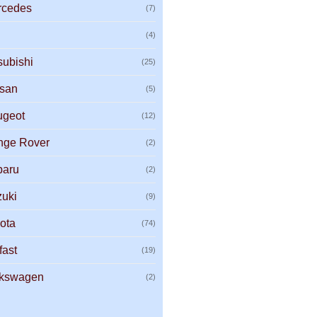
rcedes
(7)
G
(4)
subishi
(25)
ssan
(5)
ugeot
(12)
nge Rover
(2)
baru
(2)
uki
(9)
ota
(74)
fast
(19)
lkswagen
(2)