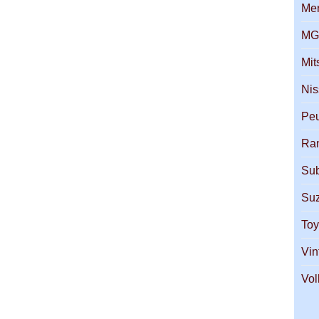
Me
M
Mit
Ni
Pe
Ra
Su
Suz
Toy
Vin
Vo