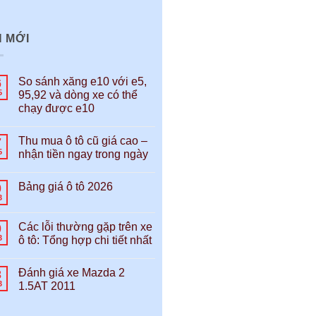
N MỚI
So sánh xăng e10 với e5,
6
5
95,92 và dòng xe có thể
chạy được e10
Thu mua ô tô cũ giá cao –
7
5
nhận tiền ngay trong ngày
Bảng giá ô tô 2026
0
3
Các lỗi thường gặp trên xe
0
3
ô tô: Tổng hợp chi tiết nhất
Đánh giá xe Mazda 2
3
3
1.5AT 2011