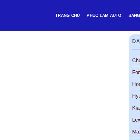
TRANG CHỦ
PHÚC LÂM AUTO
BẢNG
DA
Che
For
Ho
Hy
Kia
Le
Ma