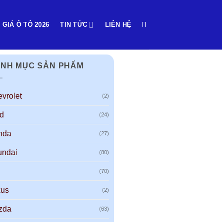
 GIÁ Ô TÔ 2026
TIN TỨC
LIÊN HỆ
NH MỤC SẢN PHẨM
vrolet
(2)
d
(24)
nda
(27)
undai
(80)
(70)
xus
(2)
zda
(63)