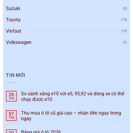
Suzuki
(9)
Toyota
(74)
Vinfast
(19)
Volkswagen
(2)
TIN MỚI
So sánh xăng e10 với e5, 95,92 và dòng xe có thể
26
Th5
chạy được e10
Thu mua ô tô cũ giá cao – nhận tiền ngay trong
07
Th5
ngày
Bảng giá ô tô 2026