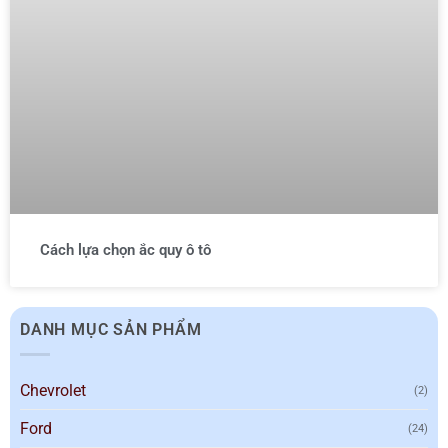
Cách lựa chọn ắc quy ô tô
DANH MỤC SẢN PHẨM
Chevrolet
(2)
Ford
(24)