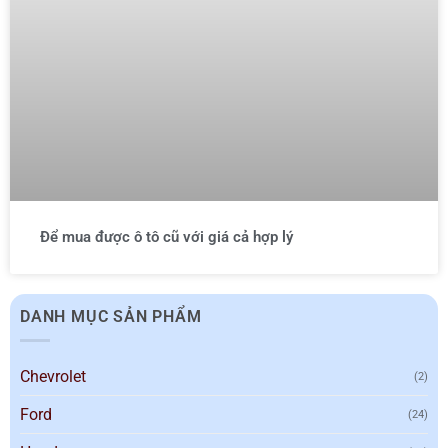
Để mua được ô tô cũ với giá cả hợp lý
DANH MỤC SẢN PHẨM
Chevrolet
(2)
Ford
(24)