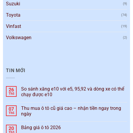
Suzuki
(9)
Toyota
(74)
Vinfast
(19)
Volkswagen
(2)
TIN MỚI
So sánh xăng e10 với e5, 95,92 và dòng xe có thể
26
Th5
chạy được e10
Thu mua ô tô cũ giá cao – nhận tiền ngay trong
07
Th5
ngày
Bảng giá ô tô 2026
20
Th3