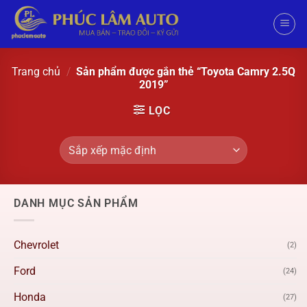
Trang chủ
/
Sản phẩm được gắn thẻ “Toyota Camry 2.5Q
2019”
LỌC
DANH MỤC SẢN PHẨM
Chevrolet
(2)
Ford
(24)
Honda
(27)