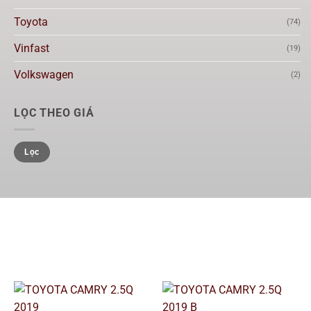
Toyota
(74)
Vinfast
(19)
Volkswagen
(2)
LỌC THEO GIÁ
Lọc