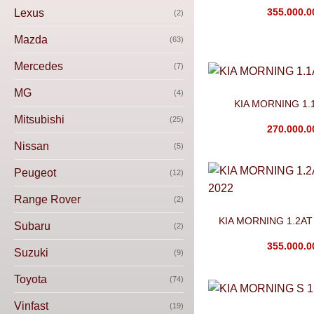
355.000.
Lexus
(2)
Mazda
(63)
Mercedes
(7)
MG
(4)
KIA MORNING 1.1
Mitsubishi
(25)
270.000.
Nissan
(5)
Peugeot
(12)
Range Rover
(2)
KIA MORNING 1.2AT
Subaru
(2)
355.000.
Suzuki
(9)
Toyota
(74)
Vinfast
(19)