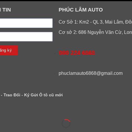
 TIN
PHÚC LÂM AUTO
Cơ Sở 1: Km2 - QL 3, Mai Lâm, Đô
Cơ sở 2: 686 Nguyễn Văn Cừ, Lon
ăng ký
090 224 6868
phuclamauto6868@gmail.com
 Trao Đổi - Ký Gửi Ô tô cũ mới