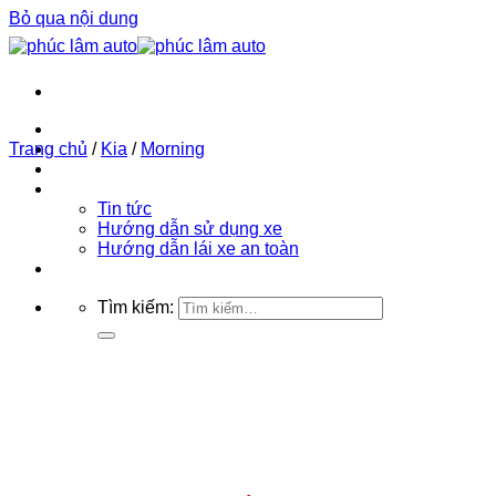
Bỏ qua nội dung
Trang chủ
Trang chủ
Phúc Lâm Auto
/
Kia
/
Morning
Bảng giá ô tô 2026
Tin tức
Tin tức
Hướng dẫn sử dụng xe
Hướng dẫn lái xe an toàn
Liên hệ
Tìm kiếm: