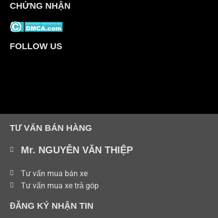
CHỨNG NHẬN
FOLLOW US
TƯ VẤN BÁN HÀNG
Mr. NGUYỄN VĂN THIỆP
Tư vấn mua bán xe
Tư vấn mua xe trả góp
ĐĂNG KÝ NHẬN TIN