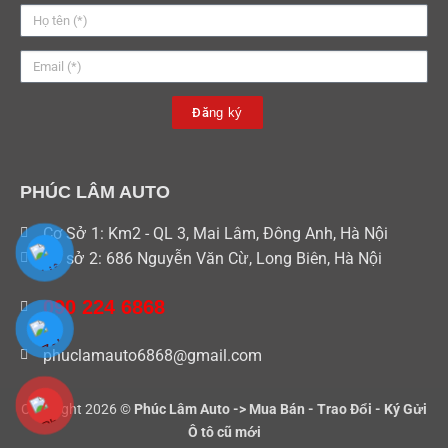
Đăng ký
PHÚC LÂM AUTO
Cơ Sở 1: Km2 - QL 3, Mai Lâm, Đông Anh, Hà Nội
Cơ sở 2: 686 Nguyễn Văn Cừ, Long Biên, Hà Nội
090 224 6868
phuclamauto6868@gmail.com
Copyright 2026 ©
Phúc Lâm Auto -> Mua Bán - Trao Đổi - Ký Gửi
Ô tô cũ mới