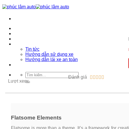
Trang chủ
Phúc Lâm Auto
Bảng giá ô tô 2026
Tin tức
Tin tức
Hướng dẫn sử dụng xe
Hướng dẫn lái xe an toàn
Liên hệ
Đánh giá





Lượt xem:
Flatsome Elements
Flatsome is more than a theme. It’s a framework for creat