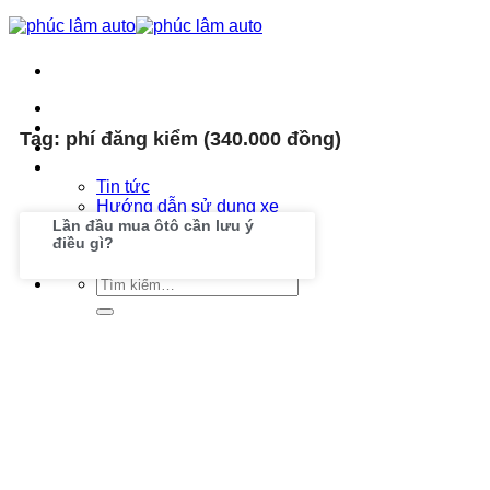
Trang chủ
Phúc Lâm Auto
Tag: phí đăng kiểm (340.000 đồng)
Bảng giá ô tô 2026
Tin tức
Tin tức
Hướng dẫn sử dụng xe
Lần đầu mua ôtô cần lưu ý
Hướng dẫn lái xe an toàn
điều gì?
Liên hệ