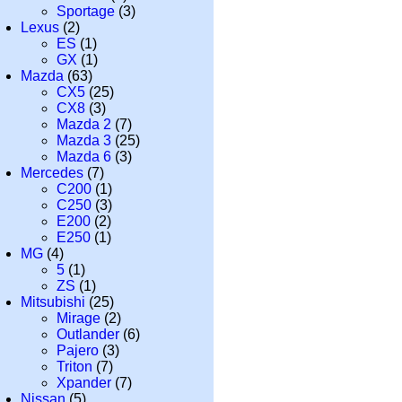
Sportage
(3)
Lexus
(2)
ES
(1)
GX
(1)
Mazda
(63)
CX5
(25)
CX8
(3)
Mazda 2
(7)
Mazda 3
(25)
Mazda 6
(3)
Mercedes
(7)
C200
(1)
C250
(3)
E200
(2)
E250
(1)
MG
(4)
5
(1)
ZS
(1)
Mitsubishi
(25)
Mirage
(2)
Outlander
(6)
Pajero
(3)
Triton
(7)
Xpander
(7)
Nissan
(5)