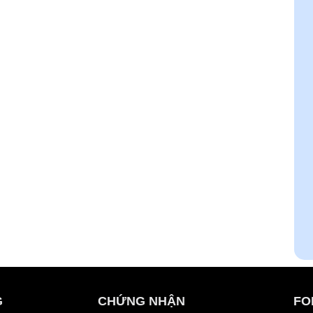
G
CHỨNG NHẬN
FO