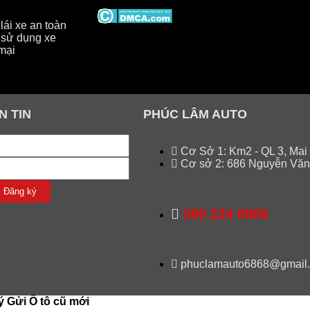
ái xe an toàn
sử dụng xe
mại
N TIN
PHÚC LÂM AUTO
Cơ Sở 1: Km2 - QL 3, Mai
Cơ sở 2: 686 Nguyễn Văn
Đăng ký
090 224 6868
phuclamauto6868@gmail
ý Gửi Ô tô cũ mới