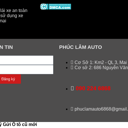
ái xe an toàn
sử dụng xe
mại
N TIN
PHÚC LÂM AUTO
Cơ Sở 1: Km2 - QL 3, Mai
Cơ sở 2: 686 Nguyễn Văn
Đăng ký
090 224 6868
phuclamauto6868@gmail
ý Gửi Ô tô cũ mới