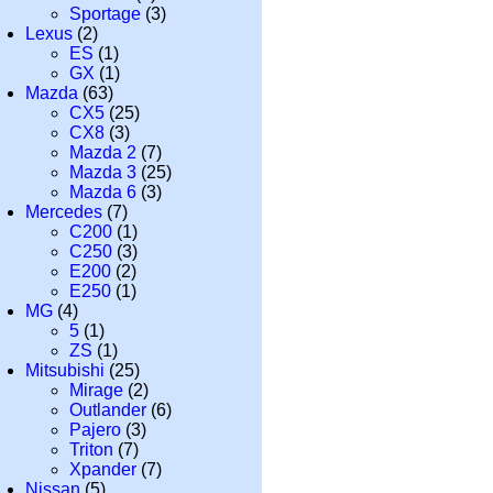
Sportage
(3)
Lexus
(2)
ES
(1)
GX
(1)
Mazda
(63)
CX5
(25)
CX8
(3)
Mazda 2
(7)
Mazda 3
(25)
Mazda 6
(3)
Mercedes
(7)
C200
(1)
C250
(3)
E200
(2)
E250
(1)
MG
(4)
5
(1)
ZS
(1)
Mitsubishi
(25)
Mirage
(2)
Outlander
(6)
Pajero
(3)
Triton
(7)
Xpander
(7)
Nissan
(5)