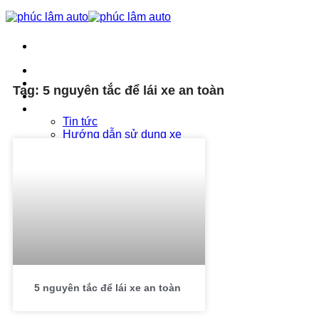
Trang chủ
Phúc Lâm Auto
Tag: 5 nguyên tắc để lái xe an toàn
Bảng giá ô tô 2026
Tin tức
Tin tức
Hướng dẫn sử dụng xe
Hướng dẫn lái xe an toàn
Liên hệ
5 nguyên tắc để lái xe an toàn