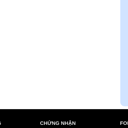
G
CHỨNG NHẬN
FO