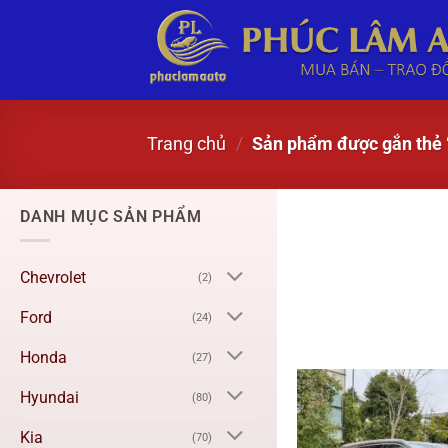
Trang chủ
/
Sản phẩm được gắn thẻ “
DANH MỤC SẢN PHẨM
Chevrolet
(2)
Ford
(24)
Honda
(27)
Hyundai
(80)
Kia
(70)