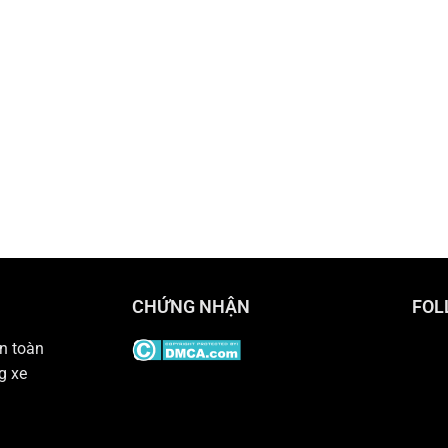
CHỨNG NHẬN
FOL
n toàn
g xe