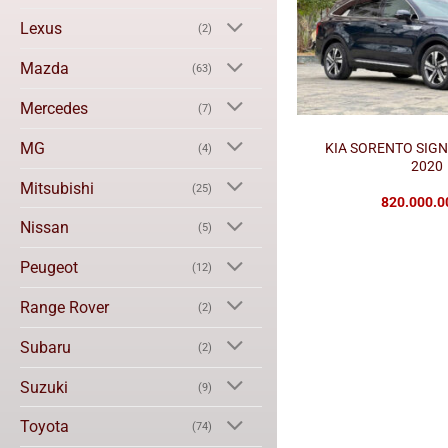
Lexus
(2)
Mazda
(63)
Mercedes
(7)
MG
KIA SORENTO SIGN
(4)
2020
Mitsubishi
(25)
820.000.
Nissan
(5)
Peugeot
(12)
Range Rover
(2)
Subaru
(2)
Suzuki
(9)
Toyota
(74)