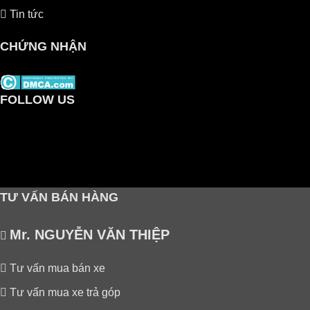
Tin tức
CHỨNG NHẬN
FOLLOW US
TƯ VẤN BÁN HÀNG
Mr. NGUYỄN VĂN THIỆP
Tư vấn mua bán xe
Tư vấn mua xe trả góp