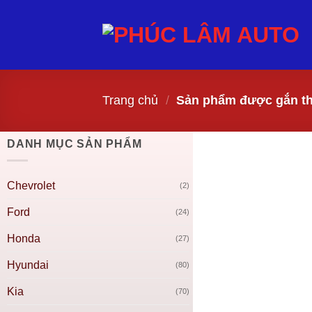
Bỏ
qua
nội
dung
Trang chủ
/
Sản phẩm được gắn th
DANH MỤC SẢN PHẨM
Chevrolet
(2)
Ford
(24)
Honda
(27)
Hyundai
(80)
Kia
(70)