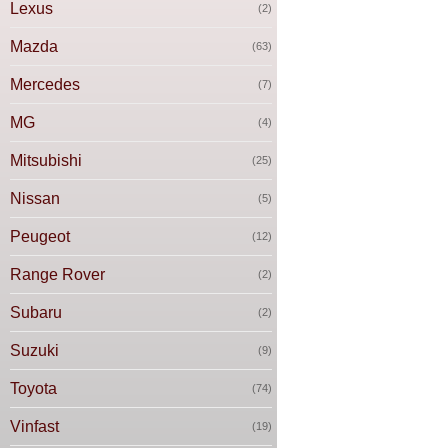
Lexus
(2)
Mazda
(63)
Mercedes
(7)
MG
(4)
Mitsubishi
(25)
Nissan
(5)
Peugeot
(12)
Range Rover
(2)
Subaru
(2)
Suzuki
(9)
Toyota
(74)
Vinfast
(19)