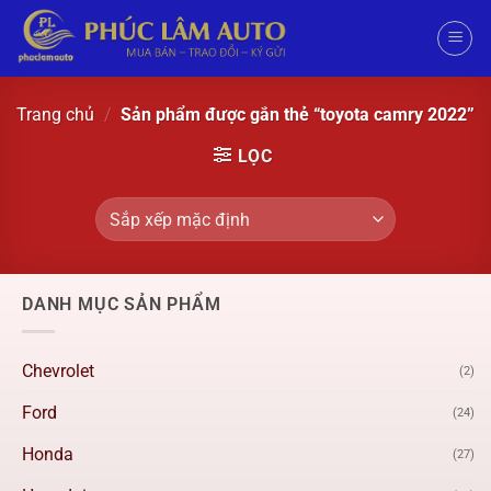
Trang chủ
/
Sản phẩm được gắn thẻ “toyota camry 2022”
LỌC
DANH MỤC SẢN PHẨM
Chevrolet
(2)
Ford
(24)
Honda
(27)