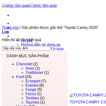
Trang chủ
Trang chủ
Phúc Lâm Auto
/
Sản phẩm được gắn thẻ “Toyota Camry 2020”
Lọc
Bảng giá ô tô 2026
Tin tức
Hiển thị tất cả 4 kết quả
Tin tức
Hướng dẫn sử dụng xe
Hướng dẫn lái xe an toàn
Liên hệ
DANH MỤC SẢN PHẨM
Chevrolet
(2)
Aveo
(1)
Trailblazer
(1)
Ford
(24)
Ecosport
(7)
Everest
(8)
Fange
(5)
Focus
(1)
Territory
(2)
TOYOTA CAMRY 2.0
Tourneo
(1)