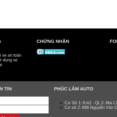
G
CHỨNG NHẬN
FO
 xe an toàn
ử dụng xe
ại
N TIN
PHÚC LÂM AUTO
Cơ Sở 1: Km2 - QL 3, Mai L
Cơ sở 2: 686 Nguyễn Văn C