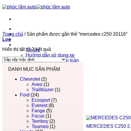
Trang chủ
Trang chủ
Phúc Lâm Auto
/
Sản phẩm được gắn thẻ “mercedes c250 20116”
Lọc
Bảng giá ô tô 2026
Tin tức
Hiển thị tất cả 2 kết quả
Tin tức
Hướng dẫn sử dụng xe
Hướng dẫn lái xe an toàn
Liên hệ
DANH MỤC SẢN PHẨM
Chevrolet
(2)
Aveo
(1)
Trailblazer
(1)
Ford
(24)
Ecosport
(7)
Everest
(8)
Fange
(5)
Focus
(1)
Territory
(2)
MERCEDES C250 2.
Tourneo
(1)