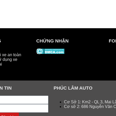
G
CHỨNG NHẬN
FO
 xe an toàn
ử dụng xe
ại
N TIN
PHÚC LÂM AUTO
Cơ Sở 1: Km2 - QL 3, Mai L
Cơ sở 2: 686 Nguyễn Văn C