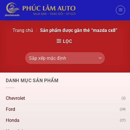
Trang chủ
/
Sản phẩm được gắn thẻ “mazda cx8”
LỌC
DANH MỤC SẢN PHẨM
Chevrolet
(2)
Ford
(24)
Honda
(27)