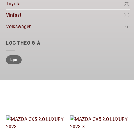
Toyota
(74)
Vinfast
(19)
Volkswagen
(2)
LỌC THEO GIÁ
Lọc