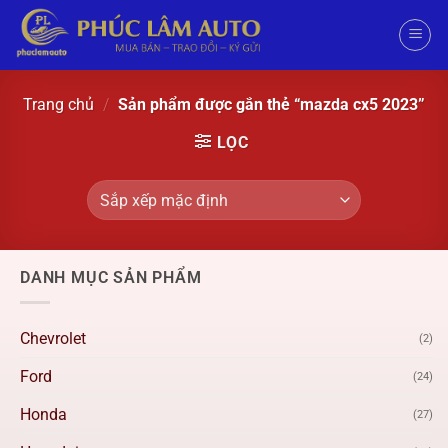
Trang chủ
/
Sản phẩm được gắn thẻ “mazda cx5 2023”
LỌC
DANH MỤC SẢN PHẨM
Chevrolet
(2)
Ford
(24)
Honda
(27)