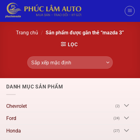
Trang chủ
/
Sản phẩm được gắn thẻ “mazda 3”
LỌC
DANH MỤC SẢN PHẨM
Chevrolet
(2)
Ford
(24)
Honda
(27)