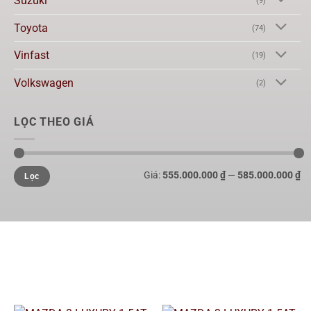
Suzuki
(9)
Toyota
(74)
Vinfast
(19)
Volkswagen
(2)
LỌC THEO GIÁ
Giá:
555.000.000 ₫
—
585.000.000 ₫
Lọc