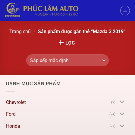
Trang chủ
/
Sản phẩm được gắn thẻ “Mazda 3 2019”
LỌC
DANH MỤC SẢN PHẨM
Chevrolet
(2)
Ford
(24)
Honda
(27)