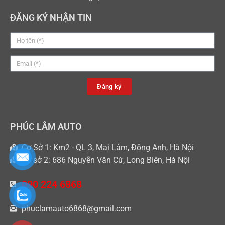
ĐĂNG KÝ NHẬN TIN
Đăng ký
PHÚC LÂM AUTO
Cơ Sở 1: Km2 - QL 3, Mai Lâm, Đông Anh, Hà Nội
Cơ sở 2: 686 Nguyễn Văn Cừ, Long Biên, Hà Nội
090 224 6868
phuclamauto6868@gmail.com