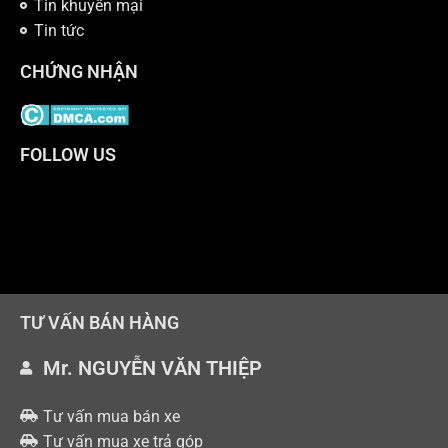
Tin khuyến mại
Tin tức
CHỨNG NHẬN
FOLLOW US
TƯ VẤN BÁN HÀNG
Mr. NGUYỄN VĂN THIỆP
Tư vấn mua bán xe
Tư vấn mua xe trả góp