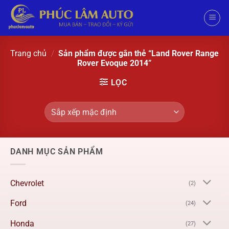
Trang chủ
/
Sản phẩm được gắn thẻ “Land Rover Range
Rover Evoque 2014”
LỌC
DANH MỤC SẢN PHẨM
Chevrolet
(2)
Ford
(24)
Honda
(27)