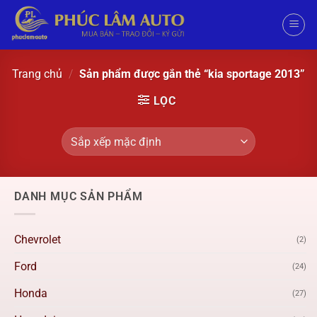
Trang chủ
/
Sản phẩm được gắn thẻ “kia sportage 2013”
LỌC
DANH MỤC SẢN PHẨM
Chevrolet
(2)
Ford
(24)
Honda
(27)