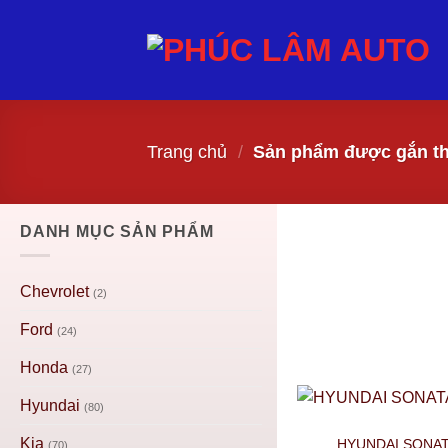
Trang chủ
/
Sản phẩm được gắn th
DANH MỤC SẢN PHẨM
Chevrolet
(2)
Ford
(24)
Honda
(27)
Hyundai
(80)
Kia
HYUNDAI SONATA
(70)