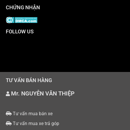
CHỨNG NHẬN
FOLLOW US
TƯ VẤN BÁN HÀNG
Mr. NGUYỄN VĂN THIỆP
Tư vấn mua bán xe
Tư vấn mua xe trả góp