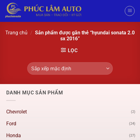
Trang chủ
/
Sản phẩm được gắn thẻ “hyundai sonata 2.0
sx 2016”
LỌC
DANH MỤC SẢN PHẨM
Chevrolet
(2)
Ford
(24)
Honda
(27)