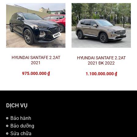
HYUNDAI SANTAFE 2.2AT
HYUNDAI SANTAFE 2.2AT
2021
2021 ĐK 2022
975.000.000
₫
1.100.000.000
₫
DỊCH VỤ
Bảo hành
Bảo dưỡng
Sửa chữa