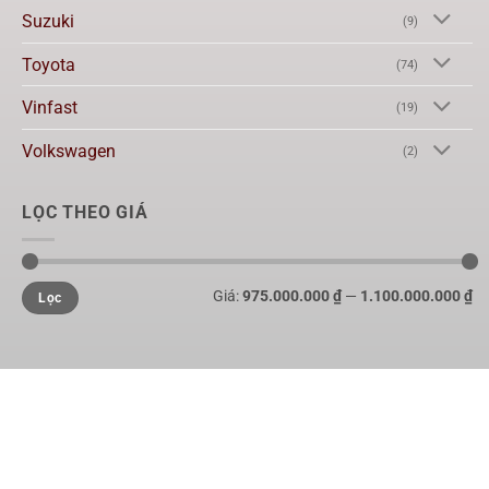
Suzuki
(9)
Toyota
(74)
Vinfast
(19)
Volkswagen
(2)
LỌC THEO GIÁ
Giá:
975.000.000 ₫
—
1.100.000.000 ₫
Lọc