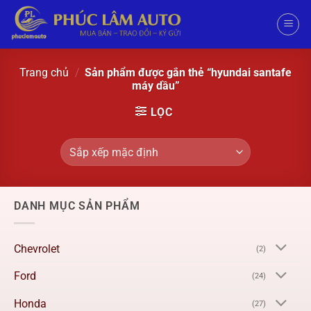
Trang chủ
/
Sản phẩm được gắn thẻ “hyundai santafe
máy dầu”
LỌC
DANH MỤC SẢN PHẨM
Chevrolet
(2)
Ford
(24)
Honda
(27)